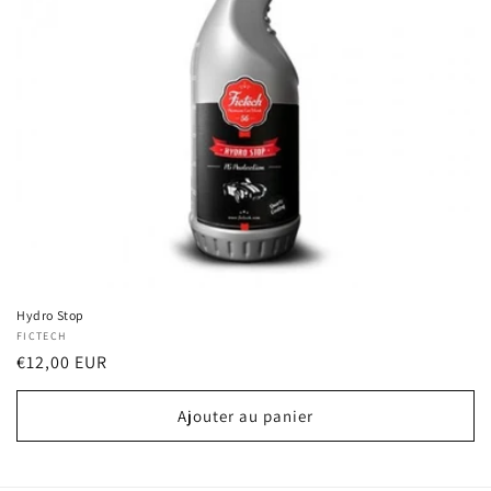
o
n
:
Hydro Stop
Fournisseur :
FICTECH
Prix
€12,00 EUR
habituel
Ajouter au panier