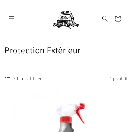
et
passer
au
contenu
Panier
C
Protection Extérieur
o
l
Filtrer et trier
1 produit
l
e
c
t
i